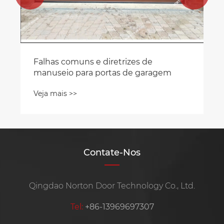
Contate-Nos
Qingdao Norton Door Technology Co., Ltd.
Tel:
+86-13969697307